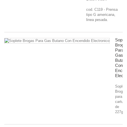
cod. C119 - Prensa
tipo G americana,
linea pesada.
Soplet
Broga
Para
Gas
Butan
Con
Encen
Electr
Soplet
Brogas
para
cartuc
de
227grs