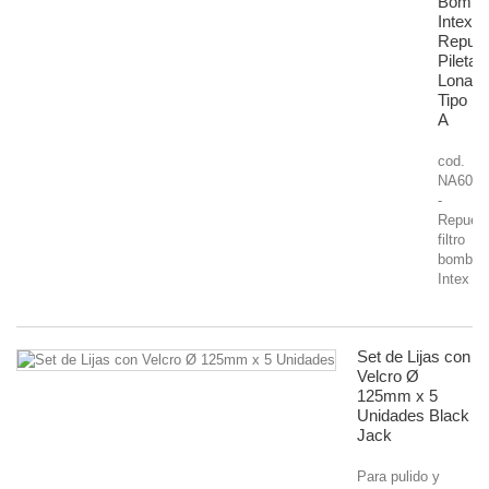
Bomba
Intex
Repue
Pileta
Lona
Tipo
A
cod.
NA6086
-
Repues
filtro
bomba
Intex
Set de Lijas con
Velcro Ø
125mm x 5
Unidades Black
Jack
Para pulido y