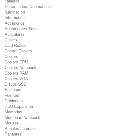
Taladros
Herramientas Neumaticas
Iluminacion
Informatica
Accesorios
Adaptadores Bahia
Auriculares
Cables
Card Reader
Control Coolers
Coolers
Coolers CPU
Coolers Notebook
Coolers RAM
Coolers VGA
Discos SSD
Enclosure
Fuentes
Gabinetes
HDD Expansion
Memorias
Memorias Notebook
Mouses
Paneles Laterales
Parlantes