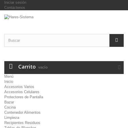
Iniciar sesión
Contáctenos
Carrito
vacío
Menú
Inicio
Accesorios Varios
Accesorios Celulares
Protectores de Pantalla
Bazar
Cocina
Contenedor Alimentos
Limpieza
Recipientes Residuos
Tablas de Planchar