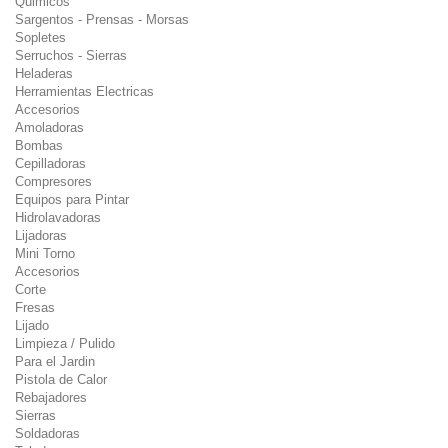
Quimicos
Sargentos - Prensas - Morsas
Sopletes
Serruchos - Sierras
Heladeras
Herramientas Electricas
Accesorios
Amoladoras
Bombas
Cepilladoras
Compresores
Equipos para Pintar
Hidrolavadoras
Lijadoras
Mini Torno
Accesorios
Corte
Fresas
Lijado
Limpieza / Pulido
Para el Jardin
Pistola de Calor
Rebajadores
Sierras
Soldadoras