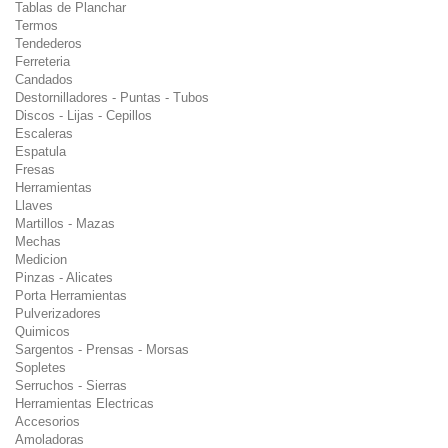
Tablas de Planchar
Termos
Tendederos
Ferreteria
Candados
Destornilladores - Puntas - Tubos
Discos - Lijas - Cepillos
Escaleras
Espatula
Fresas
Herramientas
Llaves
Martillos - Mazas
Mechas
Medicion
Pinzas - Alicates
Porta Herramientas
Pulverizadores
Quimicos
Sargentos - Prensas - Morsas
Sopletes
Serruchos - Sierras
Herramientas Electricas
Accesorios
Amoladoras