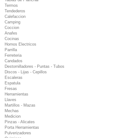
Termos
Tendederos
Calefaccion
Camping
Coccion
Anafes
Cocinas
Hornos Electricos
Parrilla
Ferreteria
Candados
Destornilladores - Puntas - Tubos
Discos - Lijas - Cepillos
Escaleras
Espatula
Fresas
Herramientas
Llaves
Martillos - Mazas
Mechas
Medicion
Pinzas - Alicates
Porta Herramientas
Pulverizadores