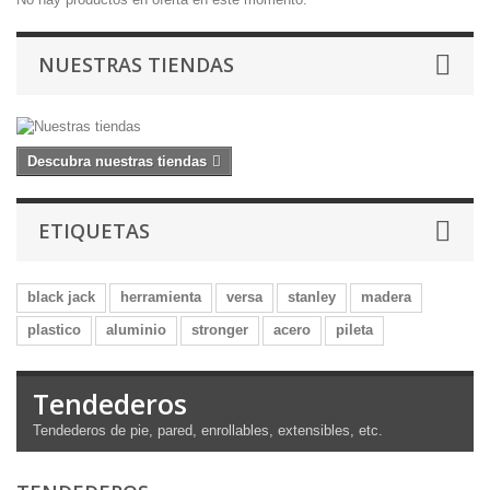
NUESTRAS TIENDAS
Descubra nuestras tiendas
ETIQUETAS
black jack
herramienta
versa
stanley
madera
plastico
aluminio
stronger
acero
pileta
Tendederos
Tendederos de pie, pared, enrollables, extensibles, etc.