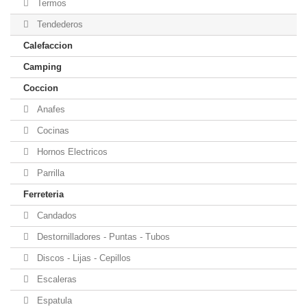
Termos
Tendederos
Calefaccion
Camping
Coccion
Anafes
Cocinas
Hornos Electricos
Parrilla
Ferreteria
Candados
Destornilladores - Puntas - Tubos
Discos - Lijas - Cepillos
Escaleras
Espatula