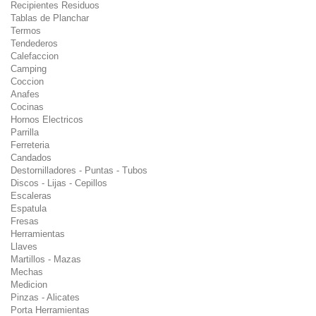
Recipientes Residuos
Tablas de Planchar
Termos
Tendederos
Calefaccion
Camping
Coccion
Anafes
Cocinas
Hornos Electricos
Parrilla
Ferreteria
Candados
Destornilladores - Puntas - Tubos
Discos - Lijas - Cepillos
Escaleras
Espatula
Fresas
Herramientas
Llaves
Martillos - Mazas
Mechas
Medicion
Pinzas - Alicates
Porta Herramientas