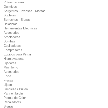
Pulverizadores
Quimicos
Sargentos - Prensas - Morsas
Sopletes
Serruchos - Sierras
Heladeras
Herramientas Electricas
Accesorios
Amoladoras
Bombas
Cepilladoras
Compresores
Equipos para Pintar
Hidrolavadoras
Lijadoras
Mini Torno
Accesorios
Corte
Fresas
Lijado
Limpieza / Pulido
Para el Jardin
Pistola de Calor
Rebajadores
Sierras