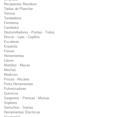
Recipientes Residuos
Tablas de Planchar
Termos
Tendederos
Ferreteria
Candados
Destornilladores - Puntas - Tubos
Discos - Lijas - Cepillos
Escaleras
Espatula
Fresas
Herramientas
Llaves
Martillos - Mazas
Mechas
Medicion
Pinzas - Alicates
Porta Herramientas
Pulverizadores
Quimicos
Sargentos - Prensas - Morsas
Sopletes
Serruchos - Sierras
Herramientas Electricas
Accesorios