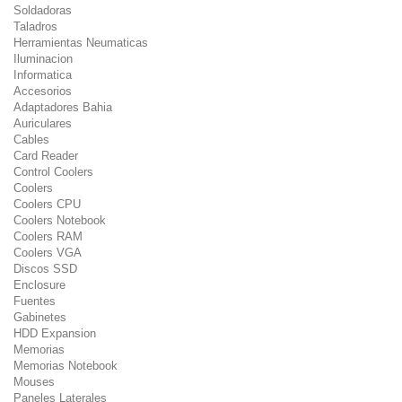
Soldadoras
Taladros
Herramientas Neumaticas
Iluminacion
Informatica
Accesorios
Adaptadores Bahia
Auriculares
Cables
Card Reader
Control Coolers
Coolers
Coolers CPU
Coolers Notebook
Coolers RAM
Coolers VGA
Discos SSD
Enclosure
Fuentes
Gabinetes
HDD Expansion
Memorias
Memorias Notebook
Mouses
Paneles Laterales